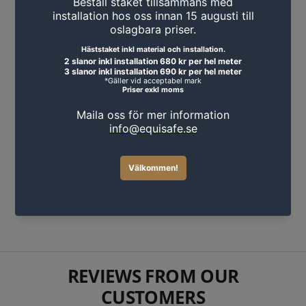
Jordspett proffs 1m till
stängselaggregat
129 SEK
REVIEWS FROM OUR
CUSTOMERS