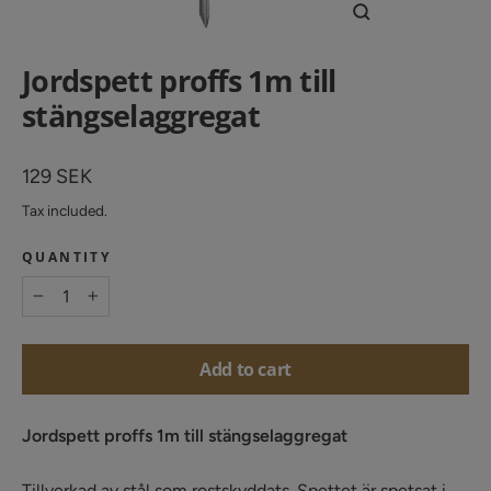
close
(esc)
Jordspett proffs 1m till
stängselaggregat
Regular
129 SEK
price
Tax included.
QUANTITY
−
+
Add to cart
Jordspett proffs 1m till stängselaggregat
Tillverkad av stål som rostskyddats. Spettet är spetsat i