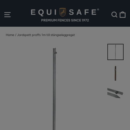
Skip
to
C
Website Navigation
Searc
content
Home
/
Jordspett proffs 1m till stängselaggregat