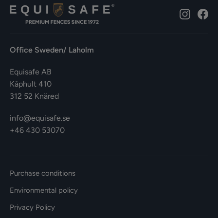
Instagr
Fa
Office Sweden/ Laholm
Equisafe AB
Kåphult 410
312 52 Knäred
info@equisafe.se
+46 430 53070
Purchase conditions
Environmental policy
Privacy Policy