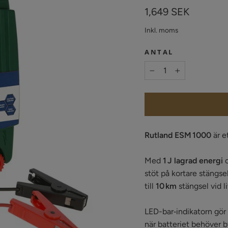
Vanligt
1,649 SEK
pris
Inkl. moms
ANTAL
−
+
Rutland ESM 1000
är et
Med
1 J lagrad energi
stöt på kortare stängsel
till
10 km
stängsel vid l
LED-bar‑indikatorn gör 
när batteriet behöver b