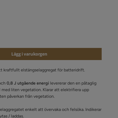
Lägg i varukorgen
t kraftfullt elstängselaggregat för batteridrift.
och
0,8
J utgående energi
levererar den en påtaglig
 med liten vegetation. Klarar att elektrifiera upp
iten påverkan från vegetation.
elaggregatet enkelt att övervaka och felsöka. Indikerar
ytas / laddas.