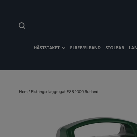
Hoppa
till
innehållet
Sök
HÄSTSTAKET
ELREP/ELBAND
STOLPAR
LAN
Hem
/
Elstängselaggregat ESB 1000 Rutland