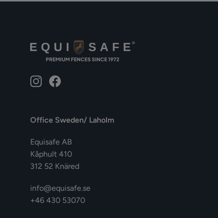
Instagram
Facebook
Office Sweden/ Laholm
Equisafe AB
Kåphult 410
312 52 Knäred
info@equisafe.se
+46 430 53070