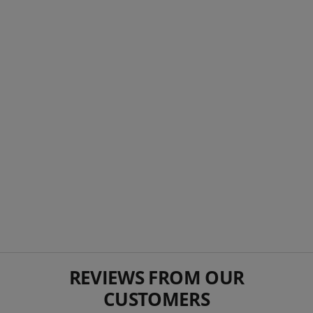
Dressyrstaket EquiSafe fast pris/meter
556 SEK
REVIEWS FROM OUR
CUSTOMERS