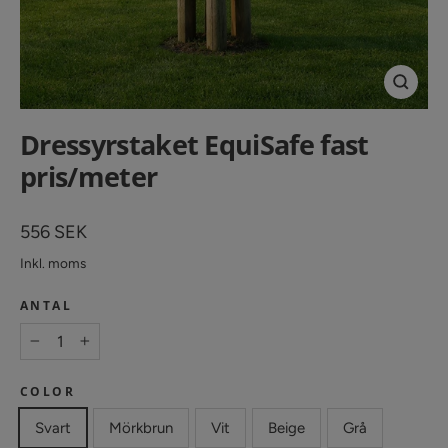
Stäng
(esc)
Dressyrstaket EquiSafe fast
pris/meter
Vanligt
556 SEK
pris
Inkl. moms
ANTAL
−
+
COLOR
Svart
Mörkbrun
Vit
Beige
Grå