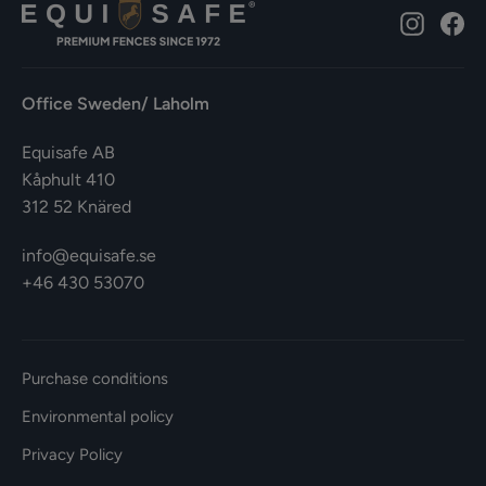
Instagr
Fa
Office Sweden/ Laholm
Equisafe AB
Kåphult 410
312 52 Knäred
info@equisafe.se
+46 430 53070
Purchase conditions
Environmental policy
Privacy Policy