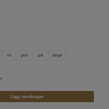
vit
grön
grå
beige
m
Lägg i varukorgen