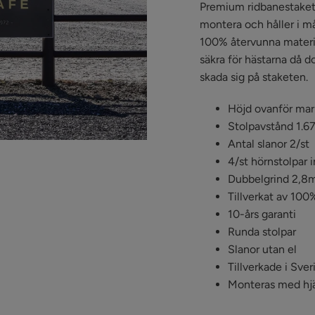
Premium ridbanestaket fr
montera och håller i må
100% återvunna material
säkra för hästarna då do
skada sig på staketen.
Höjd ovanför mar
Stolpavstånd 1.6
Antal slanor 2/st
4/st hörnstolpar 
Dubbelgrind 2,8m
Tillverkat av 100
10-års garanti
Runda stolpar
Slanor utan el
Tillverkade i Sver
Monteras med hjä