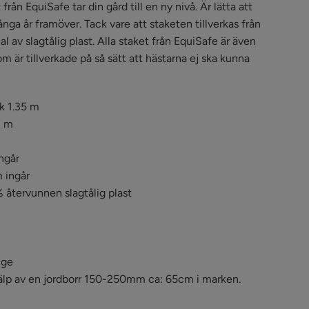
ån EquiSafe tar din gård till en ny nivå. Är lätta att
nga år framöver. Tack vare att staketen tillverkas från
 av slagtålig plast. Alla staket från EquiSafe är även
m är tillverkade på så sätt att hästarna ej ska kunna
k 1.35 m
7 m
ingår
 ingår
% återvunnen slagtålig plast
ige
lp av en jordborr 150-250mm ca: 65cm i marken.