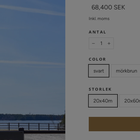
Vanligt
Försäljningspris
68,400 SEK
pris
Inkl. moms
ANTAL
−
+
COLOR
svart
mörkbrun
STORLEK
20x40m
20x60