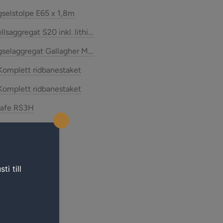
selstolpe E65 x 1,8m
llsaggregat S20 inkl. lithium Batteri
gselaggregat Gallagher M950 Aggregat (230 V)
Komplett ridbanestaket
 V)
Komplett ridbanestaket
safe RS3H
safe RS4
safe RS3
safe RS2