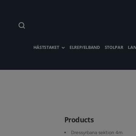
Hoppa
till
innehållet
Sök
HÄSTSTAKET
ELREP/ELBAND
STOLPAR
LAN
Products
Dressyrbana sektion 4m