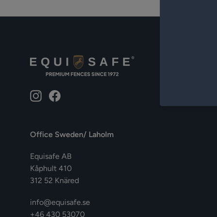
Instagram
Facebook
Office Sweden/ Laholm
Equisafe AB
Kåphult 410
312 52 Knäred
info@equisafe.se
+46 430 53070