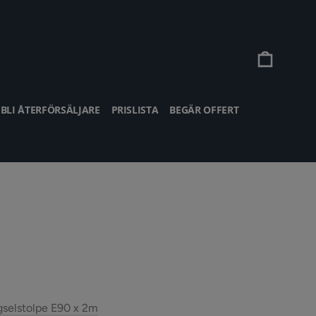
Vagn
BLI ÅTERFÖRSÄLJARE
PRISLISTA
BEGÄR OFFERT
gselstolpe E90 x 2m