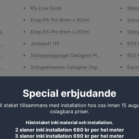
RS-Line Grind
Stäng
Elrep RS-Pro 8mm x 200m
Solce
ravbana
Elrep RS-Pro 6mm x 200m
Stän
taket för ovalbana
Jordspett 1M
RS3 
MBS1000i Multi Power aggregat
Stängselaggregat Gallagher M550 Aggregat (230
RS2 
M160 Aggregat (230 V)
Stängseltestare Gallagher Digital
Equi
M650 Aggregat (230 V)
E65 Pro Hörn & Grindstolpe
Equi
E65 Basic Hörn & Grindstolpe
Equi
Elband RS-Pro 40mm x 200m
Equi
Elband RS-Pro 20mm x 200m