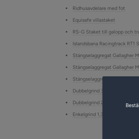
Ridhusavdelare med fot
Equisafe villastaket
RS-G Staket till galopp och t
Islandsbana Racingtrack RT1 S
Stängselaggregat Gallagher 
Stängselaggregat Gallagher 
Stängselaggregat Gallagher 
Dubbelgrind 3-6m extra bred
Dubbelgrind 2,6m
Enkelgrind 1,3m bred