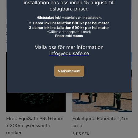
Elrep EquiSafe PRO+ 5mm
Elrep EquiSafe PRO+ 8mm
x 200m 10-pack
x 200m
3,980 SEK
598 SEK
Elrep EquiSafe PRO+5mm
Enkelgrind EquiSafe 1,4m
x 200m lyser svagt i
bred
mörker
3,115 SEK