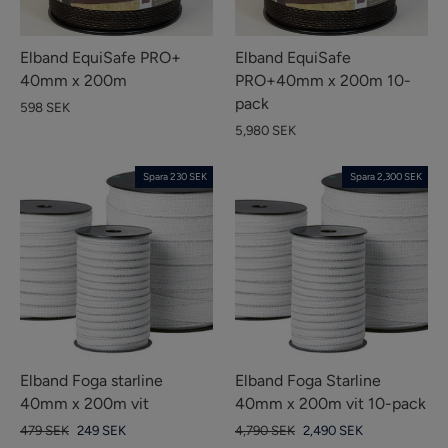
Elband EquiSafe PRO+
Elband EquiSafe
40mm x 200m
PRO+40mm x 200m 10-
pack
598 SEK
5,980 SEK
Spara 230 SEK
Spara 2,300 SEK
Elband Foga starline
Elband Foga Starline
40mm x 200m vit
40mm x 200m vit 10-pack
Vanligt
Försäljningspris
Vanligt
Försäljningspris
479 SEK
249 SEK
4,790 SEK
2,490 SEK