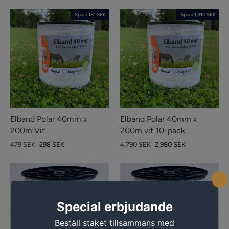
pris
pris
Spara 181 SEK
Spara 1,810 SEK
Elband Polar 40mm x
Elband Polar 40mm x
200m Vit
200m vit 10-pack
Vanligt
Försäljningspris
Vanligt
Försäljningspris
479 SEK
298 SEK
4,790 SEK
2,980 SEK
pris
pris