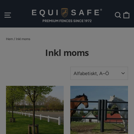
Hoppa
till
V
Webbplatsnavigering
Sök
innehållet
Hem
/
Inkl moms
Inkl moms
SORTERA